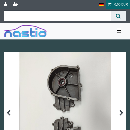
0,00 EUR
☰