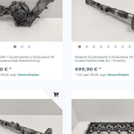
3200 + Quattroporte IV Evoluzione V8
Maserati Quattroporte IV Evoluzione V
Wasserpumpe Motorkühlung
Auslass Nockenwelle Zyl. 1-4 rechts
0 € *
499,90 € *
. MwSt.
zzgl.
Versandkosten
*
inkl. ges. MwSt.
zzgl.
Versandkosten