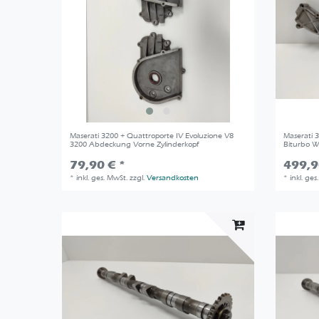
Maserati 3200 + Quattroporte IV Evoluzione V8
Maserati 
3200 Abdeckung Vorne Zylinderkopf
Biturbo 
79,90 € *
499,9
*
inkl. ges. MwSt.
zzgl.
Versandkosten
*
inkl. ges