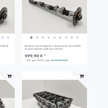
8 AM578
Maserati Quattroporte IV Evoluzione V8 AM578
Auslass Nockenwelle Zyl. 5-8 links
499,90 € *
*
inkl. ges. MwSt.
zzgl.
Versandkosten