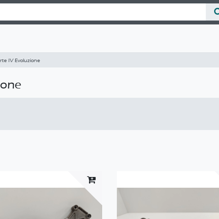
rte IV Evoluzione
ione