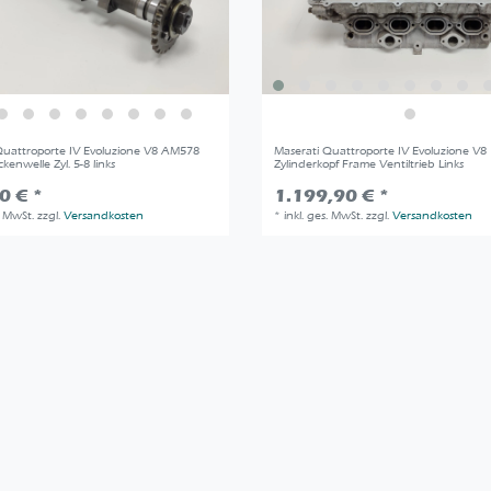
Quattroporte IV Evoluzione V8 AM578
Maserati Quattroporte IV Evoluzione V8
ckenwelle Zyl. 5-8 links
Zylinderkopf Frame Ventiltrieb Links
0 € *
1.199,90 € *
. MwSt.
zzgl.
Versandkosten
*
inkl. ges. MwSt.
zzgl.
Versandkosten