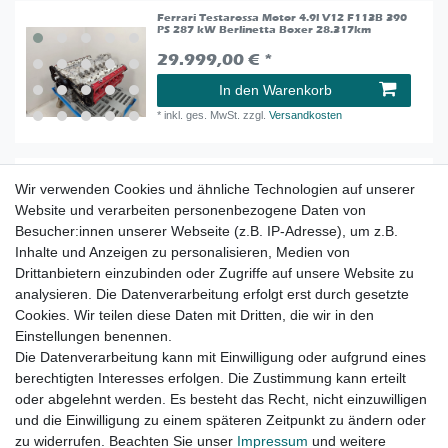
Ferrari Testarossa Motor 4.9l V12 F113B 390
PS 287 kW Berlinetta Boxer 28.317km
29.999,00 € *
In den Warenkorb
*
inkl. ges. MwSt.
zzgl.
Versandkosten
Jaguar XK8 X102 Motor Motorblock 4,0l V8
284 PS / 209 kW Engine 117000km AJ27S
Wir verwenden Cookies und ähnliche Technologien auf unserer
Website und verarbeiten personenbezogene Daten von
699,90 € *
Besucher:innen unserer Webseite (z.B. IP-Adresse), um z.B.
In den Warenkorb
Inhalte und Anzeigen zu personalisieren, Medien von
Drittanbietern einzubinden oder Zugriffe auf unsere Website zu
*
inkl. ges. MwSt.
zzgl.
Versandkosten
analysieren. Die Datenverarbeitung erfolgt erst durch gesetzte
Cookies. Wir teilen diese Daten mit Dritten, die wir in den
Porsche 911 996 Carrera 3.6 Facelift Motor
Einstellungen benennen.
Motorblock Engine M96.03 320 PS 235kW
Die Datenverarbeitung kann mit Einwilligung oder aufgrund eines
8.900,00 € *
berechtigten Interesses erfolgen. Die Zustimmung kann erteilt
oder abgelehnt werden. Es besteht das Recht, nicht einzuwilligen
In den Warenkorb
und die Einwilligung zu einem späteren Zeitpunkt zu ändern oder
*
inkl. ges. MwSt.
zzgl.
Versandkosten
zu widerrufen. Beachten Sie unser
Impressum
und weitere