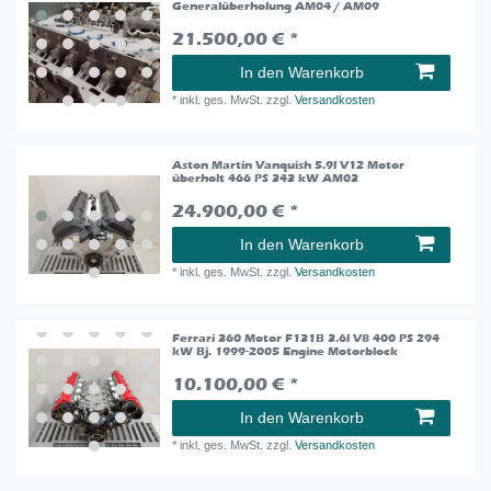
Generalüberholung AM04 / AM09
21.500,00 € *
In den Warenkorb
*
inkl. ges. MwSt.
zzgl.
Versandkosten
Aston Martin Vanquish 5.9l V12 Motor
überholt 466 PS 343 kW AM03
24.900,00 € *
In den Warenkorb
*
inkl. ges. MwSt.
zzgl.
Versandkosten
Ferrari 360 Motor F131B 3.6l V8 400 PS 294
kW Bj. 1999-2005 Engine Motorblock
10.100,00 € *
In den Warenkorb
*
inkl. ges. MwSt.
zzgl.
Versandkosten