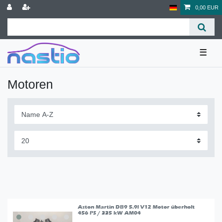
0,00 EUR
☰
Motoren
Aston Martin DB9 5.9l V12 Motor überholt
456 PS / 335 kW AM04