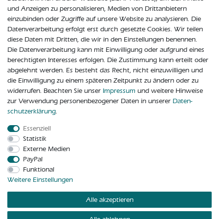
Mail: info@nastio.de
und Anzeigen zu personalisieren, Medien von Drittanbietern
Geschäftsführer: Natalie Fritz, Stefan Fritz
einzubinden oder Zugriffe auf unsere Website zu analysieren. Die
Datenverarbeitung erfolgt erst durch gesetzte Cookies. Wir teilen
Handelsregister: Amtsgericht Bad Homburg, HRB 15040
diese Daten mit Dritten, die wir in den Einstellungen benennen.
Die Datenverarbeitung kann mit Einwilligung oder aufgrund eines
Umsatzsteuer-Identifikationsnummer(n): DE334710326
berechtigten Interesses erfolgen. Die Zustimmung kann erteilt oder
abgelehnt werden. Es besteht das Recht, nicht einzuwilligen und
die Einwilligung zu einem späteren Zeitpunkt zu ändern oder zu
widerrufen. Beachten Sie unser
Impressum
und weitere Hinweise
zur Verwendung personenbezogener Daten in unserer
Daten­
schutz­erklärung
.
Essenziell
Widerrufs­recht
Widerrufs­formular
Impressum
Statistik
Externe Medien
PayPal
Daten­schutz­erklärung
AGB
Kontakt
Funktional
Weitere Einstellungen
Vertrag widerrufen
Alle akzeptieren