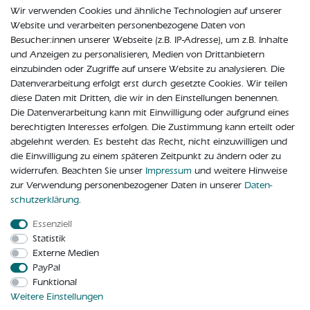
Wir verwenden Cookies und ähnliche Technologien auf unserer
Website und verarbeiten personenbezogene Daten von
Besucher:innen unserer Webseite (z.B. IP-Adresse), um z.B. Inhalte
und Anzeigen zu personalisieren, Medien von Drittanbietern
einzubinden oder Zugriffe auf unsere Website zu analysieren. Die
Datenverarbeitung erfolgt erst durch gesetzte Cookies. Wir teilen
diese Daten mit Dritten, die wir in den Einstellungen benennen.
Die Datenverarbeitung kann mit Einwilligung oder aufgrund eines
berechtigten Interesses erfolgen. Die Zustimmung kann erteilt oder
abgelehnt werden. Es besteht das Recht, nicht einzuwilligen und
Zuletzt angesehen
die Einwilligung zu einem späteren Zeitpunkt zu ändern oder zu
widerrufen. Beachten Sie unser
Impressum
und weitere Hinweise
zur Verwendung personenbezogener Daten in unserer
Daten­
Aston Martin V8 Vantage S Abdeckung
Verkleidung Sicherungskasten Sicherungsbox
schutz­erklärung
.
24,90 € *
Essenziell
In den Warenkorb
Statistik
*
inkl. ges. MwSt.
zzgl.
Versandkosten
Externe Medien
PayPal
Funktional
Weitere Einstellungen