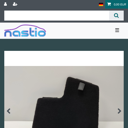
0,00 EUR
☰