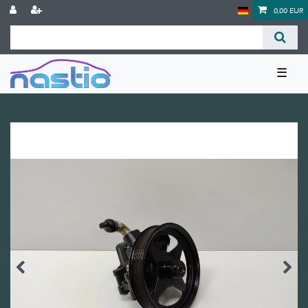
0,00 EUR
☰