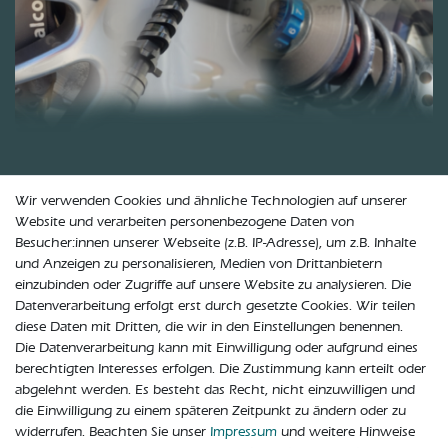
Wir verwenden Cookies und ähnliche Technologien auf unserer
Website und verarbeiten personenbezogene Daten von
Besucher:innen unserer Webseite (z.B. IP-Adresse), um z.B. Inhalte
Zuletzt angesehen
und Anzeigen zu personalisieren, Medien von Drittanbietern
einzubinden oder Zugriffe auf unsere Website zu analysieren. Die
Aston Martin Vanquish I
Datenverarbeitung erfolgt erst durch gesetzte Cookies. Wir teilen
Servolenkungspumpe Servopumpe
Servolenkung 1R13-3A696-AD
diese Daten mit Dritten, die wir in den Einstellungen benennen.
629,90 € *
Die Datenverarbeitung kann mit Einwilligung oder aufgrund eines
berechtigten Interesses erfolgen. Die Zustimmung kann erteilt oder
In den Warenkorb
abgelehnt werden. Es besteht das Recht, nicht einzuwilligen und
*
inkl. ges. MwSt.
zzgl.
Versandkosten
die Einwilligung zu einem späteren Zeitpunkt zu ändern oder zu
widerrufen. Beachten Sie unser
Impressum
und weitere Hinweise